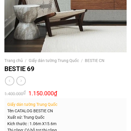
Trang chủ
/
Giấy dán tường Trung Quốc
/
BESTIE CN
BESTIE 69
Giá
Giá
₫
1.150.000
₫
1.400.000
gốc
hiện
là:
tại
Giấy dán tường Trung Quốc
1.400.000₫.
là:
1.150.000₫.
Tên CATALOG BESTIE CN
Xuất xứ: Trung Quốc
Kích thước : 1.06m X15.6m
Thi công: Có hỗ trợ thi công