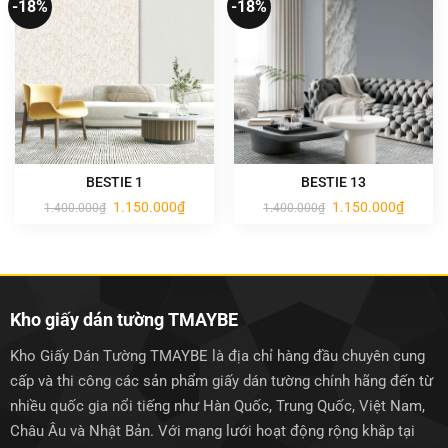
-18%
-18%
BESTIE 1
BESTIE 13
Giá
Giá
Giá
Giá
1.150.000
₫
1.150.000
₫
1.400.000
₫
1.400.000
₫
gốc
hiện
gốc
hiện
là:
tại
là:
tại
1.400.000₫.
là:
1.400.000₫.
là:
1.150.000₫.
1.150.0
Kho giấy dán tường TMAYBE
Kho Giấy Dán Tường TMAYBE là địa chỉ hàng đầu chuyên cung
cấp và thi công các sản phẩm giấy dán tường chính hãng đến từ
nhiều quốc gia nổi tiếng như Hàn Quốc, Trung Quốc, Việt Nam,
Châu Âu và Nhật Bản. Với mạng lưới hoạt động rộng khắp tại