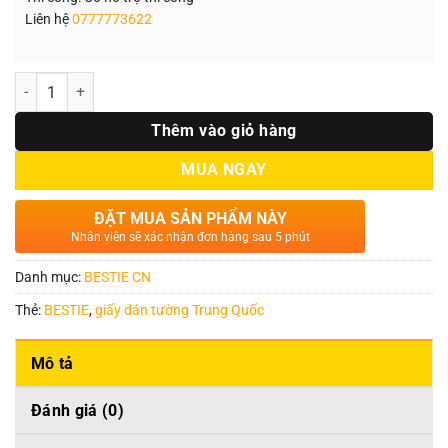
Liên hệ
0777773622
Số lượng
Thêm vào giỏ hàng
MUA NGAY
ĐẶT MUA SẢN PHẨM NÀY
Nhân viên sẽ xác nhận đơn hàng sau 5 phút
Danh mục:
BESTIE CN
Thẻ:
BESTIE
,
giấy dán tường Trung Quốc
Mô tả
Đánh giá (0)