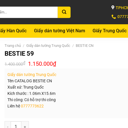
TPHCM
0777
iấy Hàn Quốc
Giấy dán tường Việt Nam
Giấy Trung Quốc
Trang chủ
/
Giấy dán tường Trung Quốc
/
BESTIE CN
BESTIE 59
Giá
Giá
₫
1.150.000
₫
1.400.000
gốc
hiện
là:
tại
Giấy dán tường Trung Quốc
1.400.000₫.
là:
1.150.000₫.
Tên CATALOG BESTIE CN
Xuất xứ: Trung Quốc
Kích thước : 1.06m X15.6m
Thi công: Có hỗ trợ thi công
Liên hệ
0777773622
Số lượng