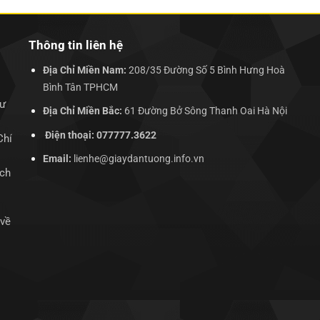
Thông tin liên hệ
Địa Chỉ Miền Nam:
208/35 Đường Số 5 Bình Hưng Hoà
Bình Tân TPHCM
hư
Địa Chỉ Miền Bắc:
61 Đường Bở Sông Thanh Oai Hà Nội
Điện thoại: 077777.3622
Chí
Email:
lienhe@giaydantuong.info.vn
ịch
 về