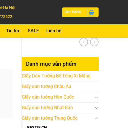
-Hà Nội
GIỎ HÀNG
773622
Tin tức
SALE
Liên hệ
Danh mục sản phẩm
Giấy Dán Tường Bê Tông Xi Măng
Giấy dán tường Châu Âu
Giấy dán tường Hàn Quốc
Giấy dán tường Nhật Bản
Giấy dán tường Trung Quốc
BESTIE CN