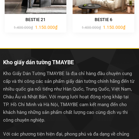
BESTIE 21
BESTIE 6
Giá
Giá
Giá
Giá
1.150.000
₫
1.150.000
₫
1.400.000
₫
1.400.000
₫
gốc
hiện
gốc
hiện
là:
tại
là:
tại
1.400.000₫.
là:
1.400.000₫.
là:
1.150.000₫.
1.150.0
Kho giấy dán tường TMAYBE
Kho Giấy Dán Tường TMAYBE là địa chỉ hàng đầu chuyên cung
cấp và thi công các sản phẩm giấy dán tường chính hãng đến từ
nhiều quốc gia nổi tiếng như Hàn Quốc, Trung Quốc, Việt Nam,
Châu Âu và Nhật Bản. Với mạng lưới hoạt động rộng khắp tại
TP. Hồ Chí Minh và Hà Nội, TMAYBE cam kết mang đến cho
khách hàng những sản phẩm chất lượng cao cùng dịch vụ thi
công chuyên nghiệp.
Với các phương tiện hiện đại, phong phú và đa dạng về chủng