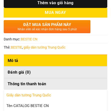
Thêm vào giỏ hàng
MUA NGAY
ĐẶT MUA SẢN PHẨM NÀY
Nhân viên sẽ xác nhận đơn hàng sau 5 phút
Danh mục:
BESTIE CN
Thẻ:
BESTIE
,
giấy dán tường Trung Quốc
Mô tả
Đánh giá (0)
Thông tin thanh toán
Giấy dán tường Trung Quốc
Tên CATALOG BESTIE CN