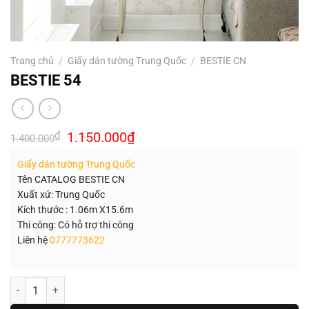
Trang chủ
/
Giấy dán tường Trung Quốc
/
BESTIE CN
BESTIE 54
Giá
Giá
₫
1.150.000
₫
1.400.000
gốc
hiện
là:
tại
Giấy dán tường Trung Quốc
1.400.000₫.
là:
1.150.000₫.
Tên CATALOG BESTIE CN
Xuất xứ: Trung Quốc
Kích thước : 1.06m X15.6m
Thi công: Có hỗ trợ thi công
Liên hệ
0777773622
Số lượng