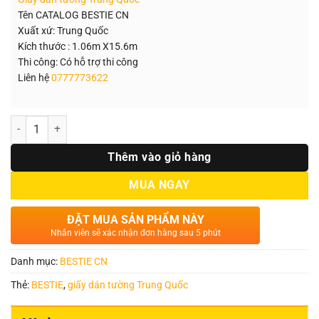
1.400.000₫.
là:
1.150.000₫.
Tên CATALOG BESTIE CN
Xuất xứ: Trung Quốc
Kích thước : 1.06m X15.6m
Thi công: Có hỗ trợ thi công
Liên hệ
0777773622
Số lượng
Thêm vào giỏ hàng
MUA NGAY
ĐẶT MUA SẢN PHẨM NÀY
Nhân viên sẽ xác nhận đơn hàng sau 5 phút
Danh mục:
BESTIE CN
Thẻ:
BESTIE
,
giấy dán tường Trung Quốc