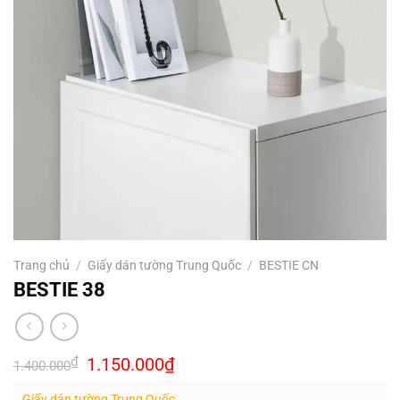
Trang chủ
/
Giấy dán tường Trung Quốc
/
BESTIE CN
BESTIE 38
Giá
Giá
₫
1.150.000
₫
1.400.000
gốc
hiện
là:
tại
Giấy dán tường Trung Quốc