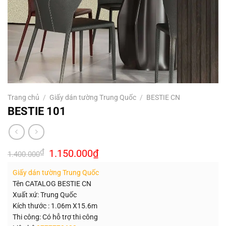
Trang chủ
/
Giấy dán tường Trung Quốc
/
BESTIE CN
BESTIE 101
Giá
Giá
₫
1.150.000
₫
1.400.000
gốc
hiện
là:
tại
Giấy dán tường Trung Quốc
1.400.000₫.
là:
1.150.000₫.
Tên CATALOG BESTIE CN
Xuất xứ: Trung Quốc
Kích thước : 1.06m X15.6m
Thi công: Có hỗ trợ thi công