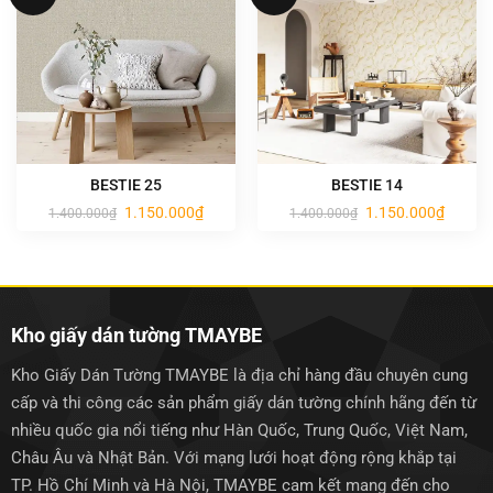
BESTIE 25
BESTIE 14
Giá
Giá
Giá
Giá
1.150.000
₫
1.150.000
₫
1.400.000
₫
1.400.000
₫
gốc
hiện
gốc
hiện
là:
tại
là:
tại
1.400.000₫.
là:
1.400.000₫.
là:
1.150.000₫.
1.150.0
Kho giấy dán tường TMAYBE
Kho Giấy Dán Tường TMAYBE là địa chỉ hàng đầu chuyên cung
cấp và thi công các sản phẩm giấy dán tường chính hãng đến từ
nhiều quốc gia nổi tiếng như Hàn Quốc, Trung Quốc, Việt Nam,
Châu Âu và Nhật Bản. Với mạng lưới hoạt động rộng khắp tại
TP. Hồ Chí Minh và Hà Nội, TMAYBE cam kết mang đến cho