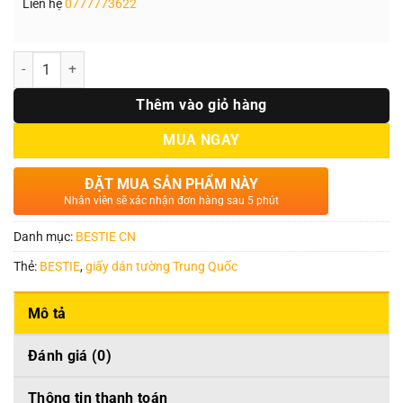
Liên hệ
0777773622
Số lượng
Thêm vào giỏ hàng
MUA NGAY
ĐẶT MUA SẢN PHẨM NÀY
Nhân viên sẽ xác nhận đơn hàng sau 5 phút
Danh mục:
BESTIE CN
Thẻ:
BESTIE
,
giấy dán tường Trung Quốc
Mô tả
Đánh giá (0)
Thông tin thanh toán