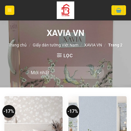
Bỏ
qua
nội
dung
XAVIA VN
Trang chủ
/
Giấy dán tường Việt Nam
/
XAVIA VN
/
Trang 2
LỌC
-17%
-17%